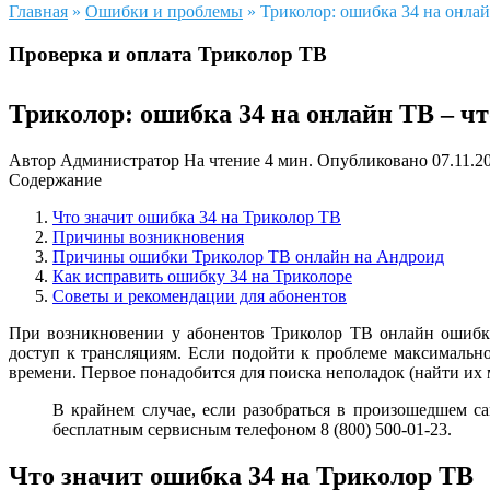
Главная
»
Ошибки и проблемы
»
Триколор: ошибка 34 на онлай
Проверка и оплата Триколор ТВ
Триколор: ошибка 34 на онлайн ТВ – чт
Автор
Администратор
На чтение
4 мин.
Опубликовано
07.11.2
Содержание
Что значит ошибка 34 на Триколор ТВ
Причины возникновения
Причины ошибки Триколор ТВ онлайн на Андроид
Как исправить ошибку 34 на Триколоре
Советы и рекомендации для абонентов
При возникновении у абонентов Триколор ТВ онлайн ошибки
доступ к трансляциям. Если подойти к проблеме максимально
времени. Первое понадобится для поиска неполадок (найти их 
В крайнем случае, если разобраться в произошедшем са
бесплатным сервисным телефоном 8 (800) 500-01-23.
Что значит ошибка 34 на Триколор ТВ