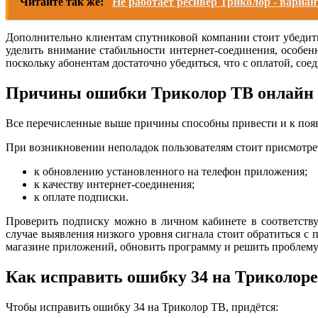
Читайте так же:
Не работает ресивер Триколор - вари
Дополнительно клиентам спутниковой компании стоит убедитьс
уделить внимание стабильности интернет-соединения, особенн
поскольку абонентам достаточно убедиться, что с оплатой, сое
Причины ошибки Триколор ТВ онлайн 
Все перечисленные выше причины способны привести и к появ
При возникновении неполадок пользователям стоит присмотре
к обновлению установленного на телефон приложения;
к качеству интернет-соединения;
к оплате подписки.
Проверить подписку можно в личном кабинете в соответству
случае выявления низкого уровня сигнала стоит обратиться 
магазине приложений, обновить программу и решить проблему
Как исправить ошибку 34 на Триколоре
Чтобы исправить ошибку 34 на Триколор ТВ, придётся: