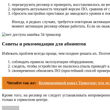
перезагрузить ресивер и проверить, восстановилось ли в
проверить актуальность текущей версии ПО, сравнив её 
сбросить настройки приставки до заводского уровня и п
Иногда, в редких случаях, требуется повторная активац
момент активации ресивер обязан работать. Если он ока
Советы и рекомендации для абонентов
Избежать проблем всегда проще, чем позднее решать их. Поэтом
соблюдать правила эксплуатации оборудования;
следить, чтобы устройство не пылилось (пыль приведёт 
своевременно обновлять ПО (простейший способ провери
Читайте так же:
Кодированный канал Триколор: что дел
Кроме того, на ресивер не следует устанавливать непровере
только в сервисном центре.