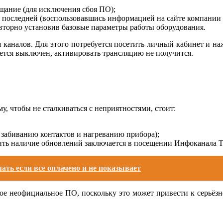
ещание (для исключения сбоя ПО);
с последней (воспользовавшись информацией на сайте компании 
овторно установив базовые параметры работы оборудования.
ия каналов. Для этого потребуется посетить личный кабинет и н
жется выключен, активировать трансляцию не получится.
у, чтобы не сталкиваться с неприятностями, стоит:
к забиванию контактов и нагреванию прибора);
ть наличие обновлений заключается в посещении Инфоканала Т
ать если все оплачено и не показывает
нное неофициальное ПО, поскольку это может привести к серьёз