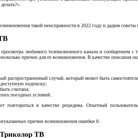
 делать?».
никновения такой неисправности в 2022 году и дадим советы п
 ТВ
ю просмотра любимого телевизионного канала и сообщением с т
 несколько причин для ее возникновения. В качестве описания о
:
ый распространенный случай, который может быть самостоятель
в доступную подписку;
 быть считана;
лохих погодных условий.
ет повториться в качестве рецидива. Опытный пользовател
шеуказанных причин возникновения ошибки 0.
 Триколор ТВ