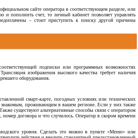
 официальном сайте оператора в соответствующем разделе, или
ю и пополнить счет, то личный кабинет позволяет управлять
предоплачены – стоит приступить к поиску другой причины
 соответствующей подписки или программных возможностях
Трансляция изображения высокого качества требует наличия
аревшего оборудования.
ставленной смарт-карте, погодных условиях или технических
и знакомым, проживающим в вашем регионе. Если у них также
Также существуют альтернативные способы связи с оператором
, номер договора и что случилось. Оператор в скором времени
аводского уровня. Сделать это можно в пункте «Меню» или
дтвердите действия и введите стандартный предустановленный