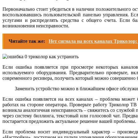
Первоначально стоит убедиться в наличии положительного ост
воспользовавшись пользовательской панелью управления. Ес
услугами и распределять средства с общего счета. Если 
возникновения неисправности.
Читайте так же:
Нет сигнала на всех каналах Триколор
Если ошибка появляется при просмотре некоторых канало
используемого оборудования. Предварительно проверьте, в
современного ресивера, получить который можно совершенно б
Заменить устройство можно в ближайшем офисе обслужи
Если ошибка появляется на всех каналах – проблема может 
работах на стороне оператора. Проверьте работу Триколор 
возникла аналогичная неисправность – свяжитесь со службой
через систему биллинга, текстовый или голосовой чат. Предв
постарается предложить актуальное решение вашей проблемы.
Если проблема носит индивидуальный характер – произвед
«Настройки», доступном на пульте управления оборудованием