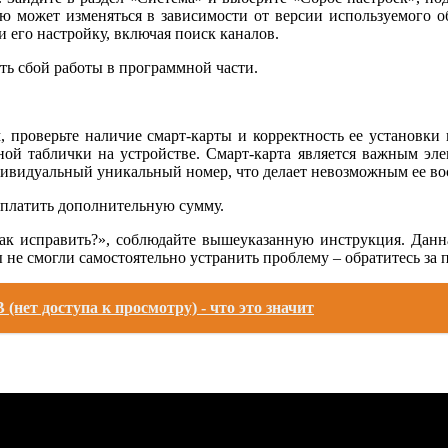
ю может изменяться в зависимости от версии используемого о
 его настройку, включая поиск каналов.
ть сбой работы в программной части.
, проверьте наличие смарт-карты и корректность ее установки
й таблички на устройстве. Смарт-карта является важным элем
дивидуальный уникальный номер, что делает невозможным ее во
аплатить дополнительную сумму.
 как исправить?», соблюдайте вышеуказанную инструкция. Дан
 не смогли самостоятельно устранить проблему – обратитесь за 
(нет доступа к просмотру) - что это значит