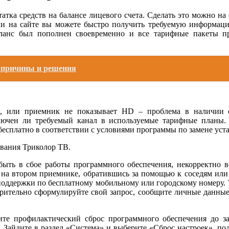
атка средств на балансе лицевого счета. Сделать это можно на
ли на сайте вы можете быстро получить требуемую информаци
баланс был пополнен своевременно и все тарифные пакеты 
: причины и решения
в, или приемник не показывает HD – проблема в наличии
ключен ли требуемый канал в используемые тарифные планы. 
есплатно в соответствии с условиями программы по замене уст
вания Триколор ТВ.
быть в сбое работы программного обеспечения, некорректно в
ТВ на втором приемнике, обратившись за помощью к соседям ил
 поддержки по бесплатному мобильному или городскому номеру. 
арительно сформулируйте свой запрос, сообщите личные данные
ите профилактический сброс программного обеспечения до з
. Зайдите в раздел «Система» и выберите «Сброс настроек», по