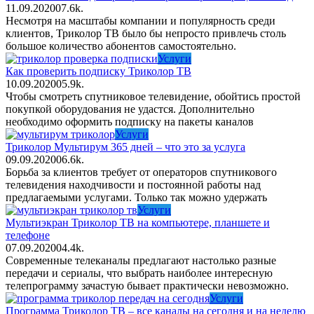
11.09.2020
0
7.6k.
Несмотря на масштабы компании и популярность среди
клиентов, Триколор ТВ было бы непросто привлечь столь
большое количество абонентов самостоятельно.
Услуги
Как проверить подписку Триколор ТВ
10.09.2020
0
5.9k.
Чтобы смотреть спутниковое телевидение, обойтись простой
покупкой оборудования не удастся. Дополнительно
необходимо оформить подписку на пакеты каналов
Услуги
Триколор Мультирум 365 дней – что это за услуга
09.09.2020
0
6.6k.
Борьба за клиентов требует от операторов спутникового
телевидения находчивости и постоянной работы над
предлагаемыми услугами. Только так можно удержать
Услуги
Мультиэкран Триколор ТВ на компьютере, планшете и
телефоне
07.09.2020
0
4.4k.
Современные телеканалы предлагают настолько разные
передачи и сериалы, что выбрать наиболее интересную
телепрограмму зачастую бывает практически невозможно.
Услуги
Программа Триколор ТВ – все каналы на сегодня и на неделю