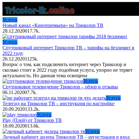
Услуги
Новый канал «Кинопремьера» на Триколор ТВ
28.12.2020
0
17.7k.
Услуги
Спутниковый интернет Триколор ТВ – тарифы на безлимит в
2022 году
26.12.2020
1
125k.
Вопрос о том, как подключить интернет через Триколор и
сколько стоит в 2022 году подобная услуга, упорно не теряет
актуальность. Но данная тема освещена
Услуги
Спутниковое телевидение Триколор – обзор и отзывы
06.11.2020
0
7.7k.
Услуги
Телегид на Триколор ТВ – инструкция по настройке
20.09.2020
1
33.2k.
Услуги
Play (Плей) от Триколор ТВ
18.09.2020
0
13.6k.
Услуги
Личный кабинет дилера Триколор ТВ – регистрация и вход