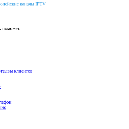
опейские каналы IPTV
к поможет.
 отзывы клиентов
е
чно