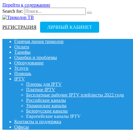
Перейти к содержанию
Search for:
РЕГИСТРАЦИЯ
ЛИЧНЫЙ КАБИНЕТ
Горячая линия триколор
Оплата
Тарифы
Ошибки и проблемы
Оборудование
Услуги
Помощь
IPTV
Плееры для IPTV
Платное IPTV
Бесплатные рабочие IPTV плейлисты 2022 года
Российские каналы
Украинские каналы
Белорусские каналы
Европейские каналы IPTV
Контакты и поддержка
Офисы