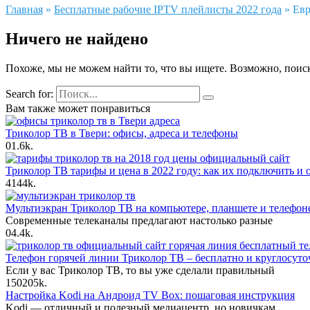
Главная
»
Бесплатные рабочие IPTV плейлисты 2022 года
»
Евр
Ничего не найдено
Похоже, мы не можем найти то, что вы ищете. Возможно, поис
Search for:
Вам также может понравиться
Триколор ТВ в Твери: офисы, адреса и телефоны
0
1.6k.
Триколор ТВ тарифы и цена в 2022 году: как их подключить и
4
144k.
Мультиэкран Триколор ТВ на компьютере, планшете и телефон
Современные телеканалы предлагают настолько разные
0
4.4k.
Телефон горячей линии Триколор ТВ – бесплатно и круглосуто
Если у вас Триколор ТВ, то вы уже сделали правильный
150
205k.
Настройка Kodi на Андроид TV Box: пошаговая инструкция
Kodi — отличный и полезный медиацентр, но новичкам