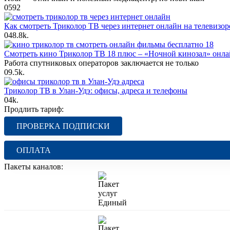
0
592
Как смотреть Триколор ТВ через интернет онлайн на телевизо
0
48.8k.
Смотреть кино Триколор ТВ 18 плюс – «Ночной кинозал» онла
Работа спутниковых операторов заключается не только
0
9.5k.
Триколор ТВ в Улан-Удэ: офисы, адреса и телефоны
0
4k.
Продлить тариф:
ПРОВЕРКА ПОДПИСКИ
ОПЛАТА
Пакеты каналов: