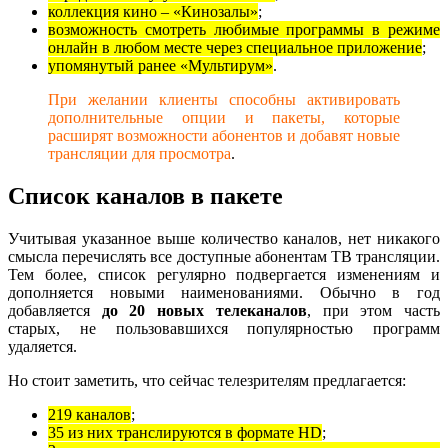
коллекция кино – «Кинозалы»
;
возможность смотреть любимые программы в режиме
онлайн в любом месте через специальное приложение
;
упомянутый ранее «Мультирум»
.
При желании клиенты способны активировать
дополнительные опции и пакеты, которые
расширят возможности абонентов и добавят новые
трансляции для просмотра
.
Список каналов в пакете
Учитывая указанное выше количество каналов, нет никакого
смысла перечислять все доступные абонентам ТВ трансляции.
Тем более, список регулярно подвергается изменениям и
дополняется новыми наименованиями. Обычно в год
добавляется
до 20 новых телеканалов
, при этом часть
старых, не пользовавшихся популярностью программ
удаляется.
Но стоит заметить, что сейчас телезрителям предлагается:
219 каналов
;
35 из них транслируются в формате HD
;