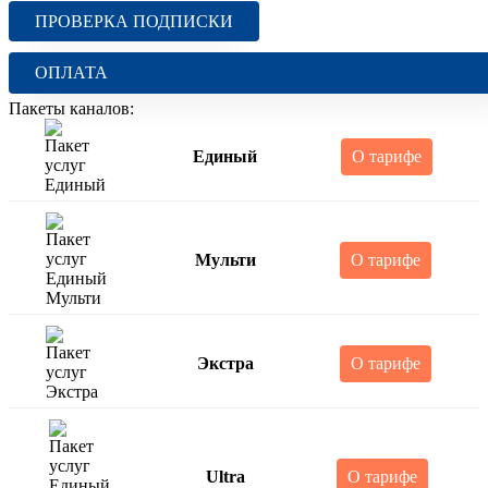
ПРОВЕРКА ПОДПИСКИ
ОПЛАТА
Пакеты каналов:
Единый
О тарифе
Мульти
О тарифе
Экстра
О тарифе
Ultra
О тарифе