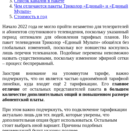
Список каналов в пакете
Чем отличаются пакеты Триколор «Единый» и «Единый
Мульти»
Стоимость в год
Начало 2022 года не могло пройти незаметно для телезрителей
и абонентов спутникового телевидения, поскольку указанный
период оптимален для обновления тарифных планов. Но
пакет телевидения Триколор «Единый Мульти» обошёлся без
глобальных изменений, поскольку все новшества коснулись
лишь перечня телеканалов. Подобные перемены невозможно
назвать существенными, поскольку изменение эфирной сетки
– процесс беспрерывный.
Заостряя внимание на упомянутом тарифе, важно
подчеркнуть, что он является частью одноимённой тарифной
линейки, куда входят ещё 2 тарификации. Его
главное
отличие
от остальных представителей пакета
в большем
количестве дополнительных опций и повышенном размере
абонентской платы
.
При этом важно подчеркнуть, что подключение тарификации
актуально лишь для тех людей, которые уверены, что
дополнительная опция будет использоваться. Остальным
стоит выбрать иной вариант. Причины подобных
рекомендаций будут указаны позднее.