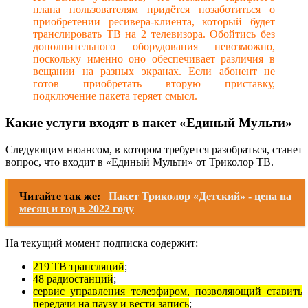
плана пользователям придётся позаботиться о
приобретении ресивера-клиента, который будет
транслировать ТВ на 2 телевизора. Обойтись без
дополнительного оборудования невозможно,
поскольку именно оно обеспечивает различия в
вещании на разных экранах. Если абонент не
готов приобретать вторую приставку,
подключение пакета теряет смысл.
Какие услуги входят в пакет «Единый Мульти»
Следующим нюансом, в котором требуется разобраться, станет
вопрос, что входит в «Единый Мульти» от Триколор ТВ.
Читайте так же:
Пакет Триколор «Детский» - цена на
месяц и год в 2022 году
На текущий момент подписка содержит:
219 ТВ трансляций
;
48 радиостанций
;
сервис управления телеэфиром, позволяющий ставить
передачи на паузу и вести запись
;