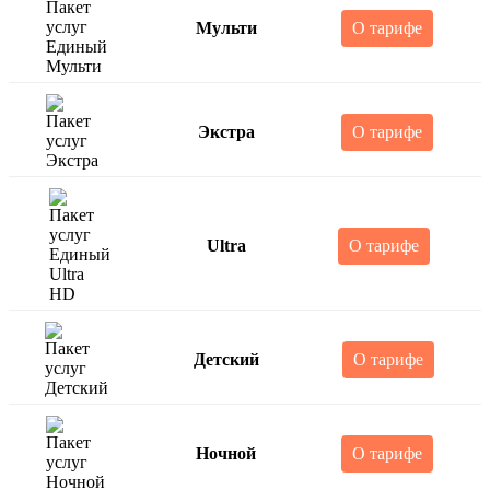
Мульти
О тарифе
Экстра
О тарифе
Ultra
О тарифе
Детский
О тарифе
Ночной
О тарифе