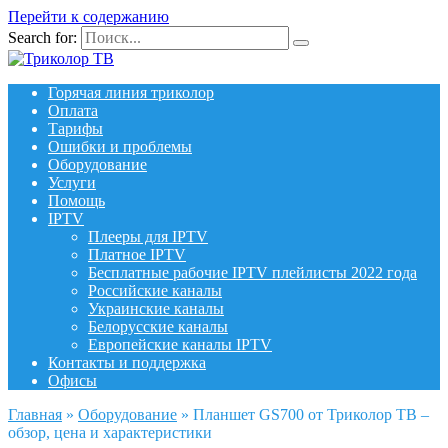
Перейти к содержанию
Search for:
Горячая линия триколор
Оплата
Тарифы
Ошибки и проблемы
Оборудование
Услуги
Помощь
IPTV
Плееры для IPTV
Платное IPTV
Бесплатные рабочие IPTV плейлисты 2022 года
Российские каналы
Украинские каналы
Белорусские каналы
Европейские каналы IPTV
Контакты и поддержка
Офисы
Главная
»
Оборудование
»
Планшет GS700 от Триколор ТВ –
обзор, цена и характеристики