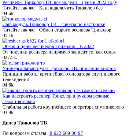
Ресиверы Триколор ТВ: все модели – цена в 2022 году
Читайте так же: Как подключить Триколор без
0
4.6k.
Cam-модуль Триколор ТВ – советы по настройке
Читайте так же: Обмен старого ресивера Триколор
0
5.1k.
Обзор и цены ресиверов Триколор ТВ 2022
От покупки ресивера напрямую зависит то, как семья
0
27.5k.
Универсальный пульт Триколор ТВ: описание кнопок
Принцип работы крупнейшего оператора спутникового
телевидения
0
4.6k.
Как настроить ресивер Триколор в ручном режиме
самостоятельно
Стабильная работа крупнейшего оператора спутникового
0
3.9k.
Дилер Триколор ТВ
По вопросам оплаты
8-922-669-06-97