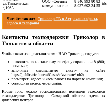
ООО «Сетевые
8-846-993-80-83
ул.Ташкентская,
tri
коммуникации»
8-927-692-24-55
д.196А
Читайте так же:
Триколор ТВ в Астрахани: офисы,
адреса и телефоны
Контакты техподдержки Триколор в
Тольятти и области
Чтобы связаться представителями НАО Триколор, следует:
позвонить по контактному телефону справочной 8 (800)
500-01-23;
заполнить специальную анкету на сайте
https://public.tricolor.tv/#Cases/cАмоreate/sub2;
посмотреть адреса и часы работы на портале компании;
совершить звонок через скайп.
Кроме того, можно воспользоваться номерами телефонов
техподдержки Триколор в Самарской области отдельных
дилерских центров.