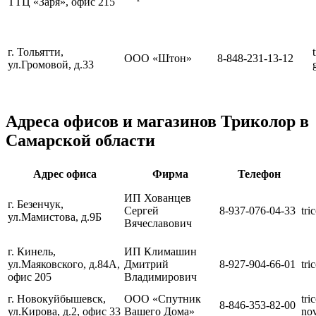
ТТЦ «Заря», офис 215
г. Тольятти,
ООО «Штон»
8-848-231-13-12
ул.Громовой, д.33
Адреса офисов и магазинов Триколор в
Самарской области
Адрес офиса
Фирма
Телефон
ИП Хованцев
г. Безенчук,
Сергей
8-937-076-04-33
tri
ул.Мамистова, д.9Б
Вячеславович
г. Кинель,
ИП Климашин
ул.Маяковского, д.84А,
Дмитрий
8-927-904-66-01
tri
офис 205
Владимирович
г. Новокуйбышевск,
ООО «Спутник
tri
8-846-353-82-00
ул.Кирова, д.2, офис 33
Вашего Дома»
no