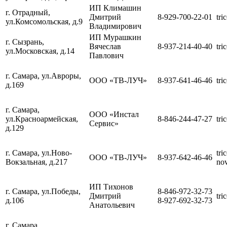
ИП Климашин
г. Отрадный,
Дмитрий
8-929-700-22-01
tri
ул.Комсомольская, д.9
Владимирович
ИП Мурашкин
г. Сызрань,
Вячеслав
8-937-214-40-40
tri
ул.Московская, д.14
Павлович
г. Самара, ул.Авроры,
ООО «ТВ-ЛУЧ»
8-937-641-46-46
tri
д.169
г. Самара,
ООО «Инстал
ул.Красноармейская,
8-846-244-47-27
tri
Сервис»
д.129
г. Самара, ул.Ново-
tri
ООО «ТВ-ЛУЧ»
8-937-642-46-46
Вокзальная, д.217
no
ИП Тихонов
г. Самара, ул.Победы,
8-846-972-32-73
Дмитрий
tri
д.106
8-927-692-32-73
Анатольевич
г. Самара,