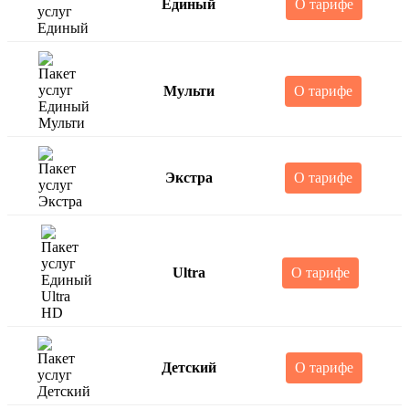
Единый
О тарифе
Мульти
О тарифе
Экстра
О тарифе
Ultra
О тарифе
Детский
О тарифе