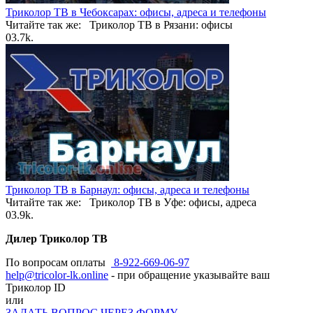
Триколор ТВ в Чебоксарах: офисы, адреса и телефоны
Читайте так же: Триколор ТВ в Рязани: офисы
0
3.7k.
Триколор ТВ в Барнаул: офисы, адреса и телефоны
Читайте так же: Триколор ТВ в Уфе: офисы, адреса
0
3.9k.
Дилер Триколор ТВ
По вопросам оплаты
8-922-669-06-97
help@tricolor-lk.online
- при обращение указывайте ваш
Триколор ID
или
ЗАДАТЬ ВОПРОС ЧЕРЕЗ ФОРМУ