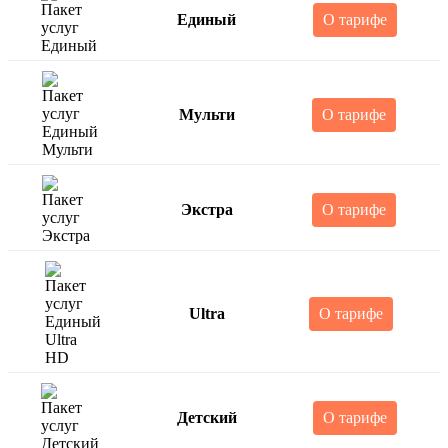
Единый
О тарифе
Мульти
О тарифе
Экстра
О тарифе
Ultra
О тарифе
Детский
О тарифе