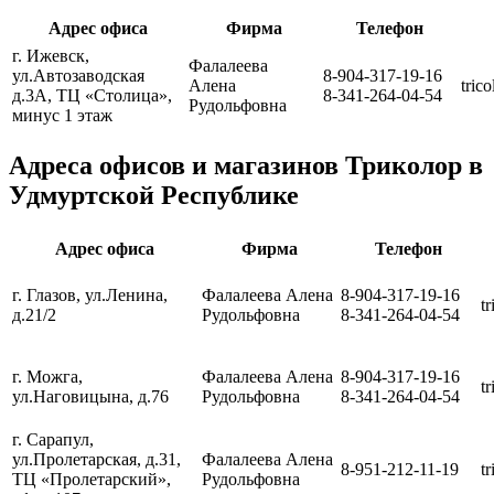
Адрес офиса
Фирма
Телефон
г. Ижевск,
Фалалеева
ул.Автозаводская
8-904-317-19-16
Алена
tric
д.3А, ТЦ «Столица»,
8-341-264-04-54
Рудольфовна
минус 1 этаж
Адреса офисов и магазинов Триколор в
Удмуртской Республике
Адрес офиса
Фирма
Телефон
г. Глазов, ул.Ленина,
Фалалеева Алена
8-904-317-19-16
tr
д.21/2
Рудольфовна
8-341-264-04-54
г. Можга,
Фалалеева Алена
8-904-317-19-16
t
ул.Наговицына, д.76
Рудольфовна
8-341-264-04-54
г. Сарапул,
ул.Пролетарская, д.31,
Фалалеева Алена
8-951-212-11-19
tr
ТЦ «Пролетарский»,
Рудольфовна