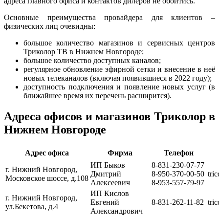
адреса главного офиса и контактов дилеров не обойтись.
Основные преимущества провайдера для клиентов –
физических лиц очевидны:
большое количество магазинов и сервисных центров
Триколор ТВ в Нижнем Новгороде;
большое количество доступных каналов;
регулярное обновление эфирной сетки и внесение в неё
новых телеканалов (включая появившиеся в 2022 году);
доступность подключения и появление новых услуг (в
ближайшее время их перечень расширится).
Адреса офисов и магазинов Триколор в
Нижнем Новгороде
Адрес офиса
Фирма
Телефон
ИП Быков
8-831-230-07-77
г. Нижний Новгород,
Дмитрий
8-950-370-00-50
tri
Московское шоссе, д.108
Алексеевич
8-953-557-79-97
ИП Кислов
г. Нижний Новгород,
Евгений
8-831-262-11-82
tri
ул.Бекетова, д.4
Александрович