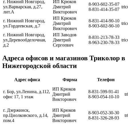
г. Нижний Новгород,
ИП Крюков
8-903-602-35-07
ул.Варварская, д.27,
Дмитрий
tri
8-831-414-35-07
лит.А
Викторович
ИП Крюков
г. Нижний Новгород,
8-831-414-90-10
Дмитрий
tri
ул.Гордеевская, д.7
8-903-602-90-10
Викторович
г. Нижний Новгород,
ИП Заводов
8-831-213-78-33
ул.Деревообделочная,
Дмитрий
tri
8-963-230-78-33
д.2
Сергеевич
Адреса офисов и магазинов Триколор в
Нижегородской области
Адрес офиса
Фирма
Телефон
ИП Крюков
г. Бор, ул.Ленина, д.112,
8-831-599-91-41
Дмитрий
tr
офис 17, 1 этаж
8-903-054-10-10
Викторович
г. Дзержинск,
ИП Крюков
8-903-052-30-30
пр.Циолковского, д.14,
Дмитрий
t
8-831-326-28-93
пом.4
Викторович