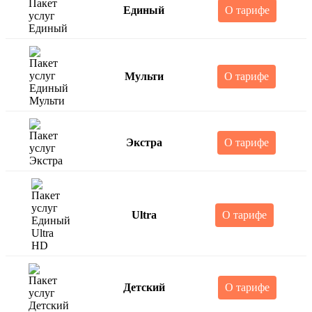
Единый
О тарифе
Мульти
О тарифе
Экстра
О тарифе
Ultra
О тарифе
Детский
О тарифе