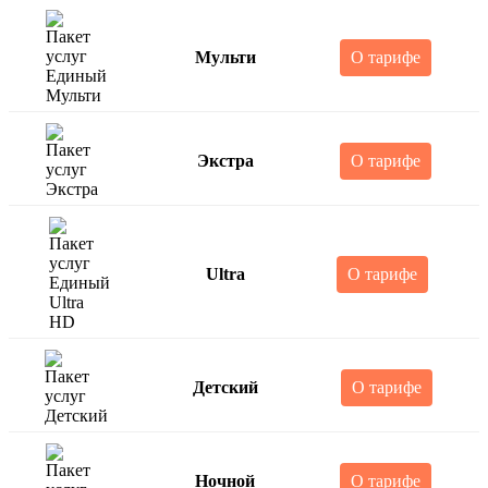
Мульти
О тарифе
Экстра
О тарифе
Ultra
О тарифе
Детский
О тарифе
Ночной
О тарифе