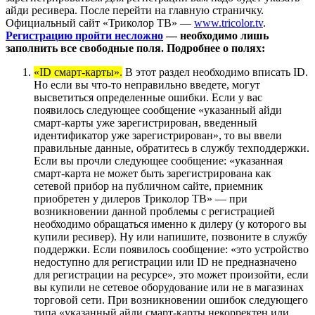
айди ресивера. После перейти на главную страничку.
Официальный сайт «Триколор ТВ» —
www.tricolor.tv
.
Регистрацию пройти несложно
— необходимо лишь
заполнить все свободные поля. Подробнее о полях:
«ID смарт-карты».
В этот раздел необходимо вписать ID.
Но если вы что-то неправильно введете, могут
высветиться определенные ошибки. Если у вас
появилось следующее сообщение «указанный айди
смарт-карты уже зарегистрирован, введенный
идентификатор уже зарегистрирован», то вы ввели
правильные данные, обратитесь в службу техподдержки.
Если вы прочли следующее сообщение: «указанная
смарт-карта не может быть зарегистрирована как
сетевой прибор на публичном сайте, приемник
приобретен у дилеров Триколор ТВ» — при
возникновении данной проблемы с регистрацией
необходимо обращаться именно к дилеру (у которого вы
купили ресивер). Ну или напишите, позвоните в службу
поддержки. Если появилось сообщение: «это устройство
недоступно для регистрации или ID не предназначено
для регистрации на ресурсе», это может произойти, если
вы купили не сетевое оборудование или не в магазинах
торговой сети. При возникновении ошибок следующего
типа «указанный айди смарт-карты некорректен или