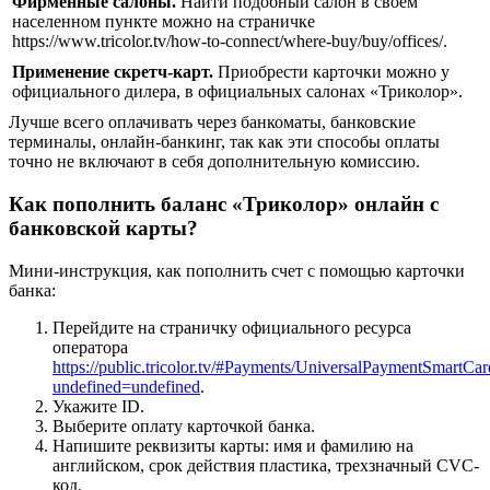
Фирменные салоны.
Найти подобный салон в своем
населенном пункте можно на страничке
https://www.tricolor.tv/how-to-connect/where-buy/buy/offices/.
Применение скретч-карт.
Приобрести карточки можно у
официального дилера, в официальных салонах «Триколор».
Лучше всего оплачивать через банкоматы, банковские
терминалы, онлайн-банкинг, так как эти способы оплаты
точно не включают в себя дополнительную комиссию.
Как пополнить баланс «Триколор» онлайн с
банковской карты?
Мини-инструкция, как пополнить счет с помощью карточки
банка:
Перейдите на страничку официального ресурса
оператора
https://public.tricolor.tv/#Payments/UniversalPaymentSmartCar
undefined=undefined
.
Укажите ID.
Выберите оплату карточкой банка.
Напишите реквизиты карты: имя и фамилию на
английском, срок действия пластика, трехзначный CVC-
код.