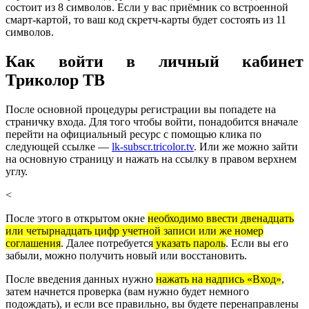
состоит из 8 символов. Если у вас приёмник со встроенной
смарт-картой, то ваш код скретч-карты будет состоять из 11
символов.
Как войти в личный кабинет
Триколор ТВ
После основной процедуры регистрации вы попадете на
страничку входа. Для того чтобы войти, понадобится вначале
перейти на официальный ресурс с помощью клика по
следующей ссылке —
lk-subscr.tricolor.tv
. Или же можно зайти
на основную страницу и нажать на ссылку в правом верхнем
углу.
<
После этого в открытом окне
необходимо ввести двенадцать
или четырнадцать цифр учетной записи или же номер
соглашения
. Далее потребуется
указать пароль
. Если вы его
забыли, можно получить новый или восстановить.
После введения данных нужно
нажать на надпись
«
Вход»
,
затем начнется проверка (вам нужно будет немного
подождать), и если все правильно, вы будете перенаправлены