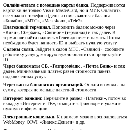
Онлайн-оплата с помощью карты банка.
Поддерживаются
карточки не только Visa и MasterCard, но и МИР. Оплатить
все можно с телефона (деньги списываются с баланса
«Билайн», «МТС», «МегаФон», «Tele2».
Платежный терминал.
Пополнить баланс можно через
«Киви», Сбербанк, «Связной» (терминал) и так далее. В
терминале найти надпись «Телевидение» и нажать. Потом
необходимо будет написать ID и выбрать нужную услугу.
Салоны связи.
Зайдите в салон МТС, «Связной», сообщите
работнику услугу, которую нужно оплатить и продиктуйте
ID.
Через банкоматы СБ, «Газпромбанк , «Почта Банк» и так
далее.
Минимальный платеж равен стоимости пакета
подключенных услуг.
Через кассы банковских организаций.
Оплата возможна на
сумму, которая не меньше пакетной стоимости.
Интернет-банкинг.
Перейдите в раздел «Платежи», потом во
вкладку «Интернет и ТВ», отыщите «Триколор» и укажите
нужную информацию.
Электронные кошельки.
К примеру, можно воспользоваться
WebMoney, QIWI, «Яндекс.Деньги» и др.