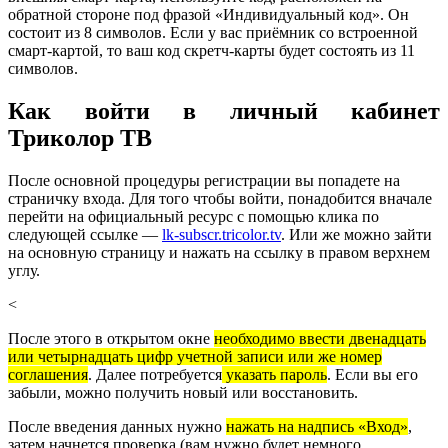
обратной стороне под фразой «Индивидуальный код». Он
состоит из 8 символов. Если у вас приёмник со встроенной
смарт-картой, то ваш код скретч-карты будет состоять из 11
символов.
Как войти в личный кабинет
Триколор ТВ
После основной процедуры регистрации вы попадете на
страничку входа. Для того чтобы войти, понадобится вначале
перейти на официальный ресурс с помощью клика по
следующей ссылке —
lk-subscr.tricolor.tv
. Или же можно зайти
на основную страницу и нажать на ссылку в правом верхнем
углу.
<
После этого в открытом окне
необходимо ввести двенадцать
или четырнадцать цифр учетной записи или же номер
соглашения
. Далее потребуется
указать пароль
. Если вы его
забыли, можно получить новый или восстановить.
После введения данных нужно
нажать на надпись
«
Вход»
,
затем начнется проверка (вам нужно будет немного