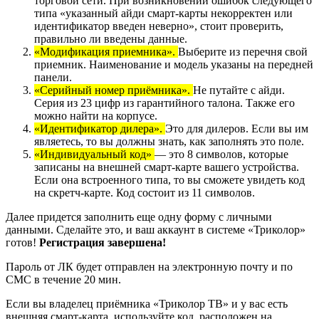
торговой сети. При возникновении ошибок следующего
типа «указанный айди смарт-карты некорректен или
идентификатор введен неверно», стоит проверить,
правильно ли введены данные.
«Модификация приемника».
Выберите из перечня свой
приемник. Наименование и модель указаны на передней
панели.
«Серийный номер приёмника».
Не путайте с айди.
Серия из 23 цифр из гарантийного талона. Также его
можно найти на корпусе.
«Идентификатор дилера».
Это для дилеров. Если вы им
являетесь, то вы должны знать, как заполнять это поле.
«Индивидуальный код»
— это 8 символов, которые
записаны на внешней смарт-карте вашего устройства.
Если она встроенного типа, то вы сможете увидеть код
на скретч-карте. Код состоит из 11 символов.
Далее придется заполнить еще одну форму с личными
данными. Сделайте это, и ваш аккаунт в системе «Триколор»
готов!
Регистрация завершена!
Пароль от ЛК будет отправлен на электронную почту и по
СМС в течение 20 мин.
Если вы владелец приёмника «Триколор ТВ» и у вас есть
внешняя смарт-карта, используйте код, расположен на