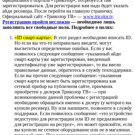
официального портала «Триколор», потребуется там
зарегистрироваться. Для регистрации вам надо будет указать
айди ресивера. После перейти на главную страничку.
Официальный сайт «Триколор ТВ» —
www.tricolor.tv
.
Регистрацию пройти несложно
— необходимо лишь
заполнить все свободные поля. Подробнее о полях:
«ID смарт-карты».
В этот раздел необходимо вписать ID.
Но если вы что-то неправильно введете, могут
высветиться определенные ошибки. Если у вас
появилось следующее сообщение «указанный айди
смарт-карты уже зарегистрирован, введенный
идентификатор уже зарегистрирован», то вы ввели
правильные данные, обратитесь в службу техподдержки.
Если вы прочли следующее сообщение: «указанная
смарт-карта не может быть зарегистрирована как
сетевой прибор на публичном сайте, приемник
приобретен у дилеров Триколор ТВ» — при
возникновении данной проблемы с регистрацией
необходимо обращаться именно к дилеру (у которого вы
купили ресивер). Ну или напишите, позвоните в службу
поддержки. Если появилось сообщение: «это устройство
недоступно для регистрации или ID не предназначено
для регистрации на ресурсе», это может произойти, если
вы купили не сетевое оборудование или не в магазинах