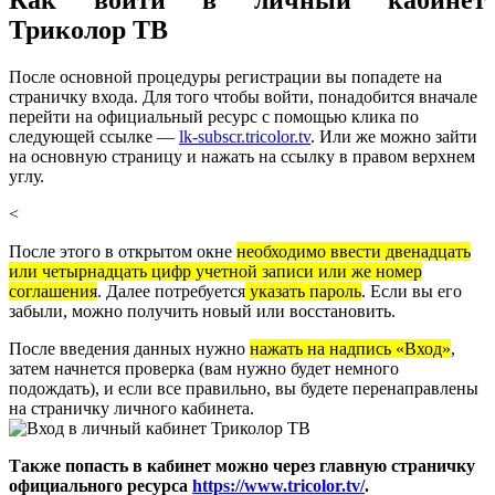
Как войти в личный кабинет
Триколор ТВ
После основной процедуры регистрации вы попадете на
страничку входа. Для того чтобы войти, понадобится вначале
перейти на официальный ресурс с помощью клика по
следующей ссылке —
lk-subscr.tricolor.tv
. Или же можно зайти
на основную страницу и нажать на ссылку в правом верхнем
углу.
<
После этого в открытом окне
необходимо ввести двенадцать
или четырнадцать цифр учетной записи или же номер
соглашения
. Далее потребуется
указать пароль
. Если вы его
забыли, можно получить новый или восстановить.
После введения данных нужно
нажать на надпись
«
Вход»
,
затем начнется проверка (вам нужно будет немного
подождать), и если все правильно, вы будете перенаправлены
на страничку личного кабинета.
Также попасть в кабинет можно через главную страничку
официального ресурса
https://www.tricolor.tv/
.