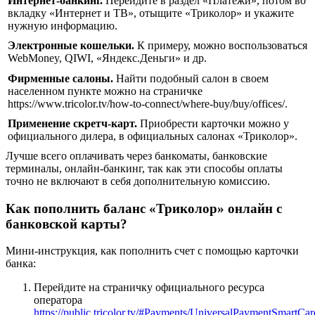
Интернет-банкинг.
Перейдите в раздел «Платежи», потом во
вкладку «Интернет и ТВ», отыщите «Триколор» и укажите
нужную информацию.
Электронные кошельки.
К примеру, можно воспользоваться
WebMoney, QIWI, «Яндекс.Деньги» и др.
Фирменные салоны.
Найти подобный салон в своем
населенном пункте можно на страничке
https://www.tricolor.tv/how-to-connect/where-buy/buy/offices/.
Применение скретч-карт.
Приобрести карточки можно у
официального дилера, в официальных салонах «Триколор».
Лучше всего оплачивать через банкоматы, банковские
терминалы, онлайн-банкинг, так как эти способы оплаты
точно не включают в себя дополнительную комиссию.
Как пополнить баланс «Триколор» онлайн с
банковской карты?
Мини-инструкция, как пополнить счет с помощью карточки
банка:
Перейдите на страничку официального ресурса
оператора
https://public.tricolor.tv/#Payments/UniversalPaymentSmartCar