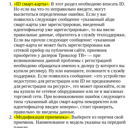
«ID смарт-карты».
В этот раздел необходимо вписать ID.
Но если вы что-то неправильно введете, могут
высветиться определенные ошибки. Если у вас
появилось следующее сообщение «указанный айди
смарт-карты уже зарегистрирован, введенный
идентификатор уже зарегистрирован», то вы ввели
правильные данные, обратитесь в службу техподдержки.
Если вы прочли следующее сообщение: «указанная
смарт-карта не может быть зарегистрирована как
сетевой прибор на публичном сайте, приемник
приобретен у дилеров Триколор ТВ» — при
возникновении данной проблемы с регистрацией
необходимо обращаться именно к дилеру (у которого вы
купили ресивер). Ну или напишите, позвоните в службу
поддержки. Если появилось сообщение: «это устройство
недоступно для регистрации или ID не предназначено
для регистрации на ресурсе», это может произойти, если
вы купили не сетевое оборудование или не в магазинах
торговой сети. При возникновении ошибок следующего
типа «указанный айди смарт-карты некорректен или
идентификатор введен неверно», стоит проверить,
правильно ли введены данные.
«Модификация приемника».
Выберите из перечня свой
приемник. Наименование и модель указаны на передней
панели.