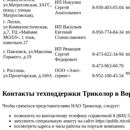
ИП Никулин
ул.Матросовская, ЗАГС,
Сергей
8-930-403-05-04
tr
(вход с улицы
Анатольевич
Матросовская),
г. Лиски,
ул.Коммунистическая,
ИП Васильев
д.7, ТЦ «Майами
Евгений
8-950-774-84-34
tr
МОЛЛ», 1 этаж,
Станиславович
павильон 27
ИП Рязанцев
г. Павловск, ул.Максима
Сергей
8-473-622-34-94
tr
Горького, д.19
Федорович
8-473-963-60-70
г. Россошь,
ООО «Элит-
tr
ул.Пролетарская, д.169А
сервис»
8-952-100-45-54
Контакты техподдержки Триколор в Во
Чтобы связаться представителями НАО Триколор, следует:
позвонить по контактному телефону справочной 8 (800) 5
заполнить специальную анкету на сайте https://public.tricol
посмотреть адреса и часы работы на портале компании;