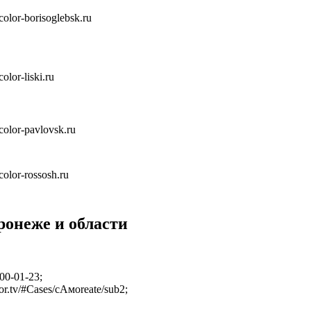
icolor-borisoglebsk.ru
icolor-liski.ru
icolor-pavlovsk.ru
icolor-rossosh.ru
ронеже и области
00-01-23;
or.tv/#Cases/cАмоreate/sub2;