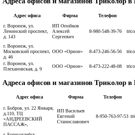
Адреса офисов и магазинов Триколор в
Адрес офиса
Фирма
Телефон
г. Воронеж, ул.
ИП Опойков
Ленинский проспект,
Алексей
8-980-548-39-76
tric
д. 143
Сергеевич
г. Воронеж, ул.
Московский проспект,
ООО «Орион»
8-473-246-56-56
tric
д. 46
г. Воронеж, ул.
ООО «Орион»
8-473-222-48-08
tric
Плехановская, д. 9
Адреса офисов и магазинов Триколор в
Адрес офиса
Фирма
Телефон
г. Бобров, ул. 22 Января,
ИП Васильев
д.110, ТЦ
Евгений
8-950-763-97-53
tr
«АНДРЕЕВСКИЙ
Станиславович
ПАССАЖ»,
г. Борисоглебск,