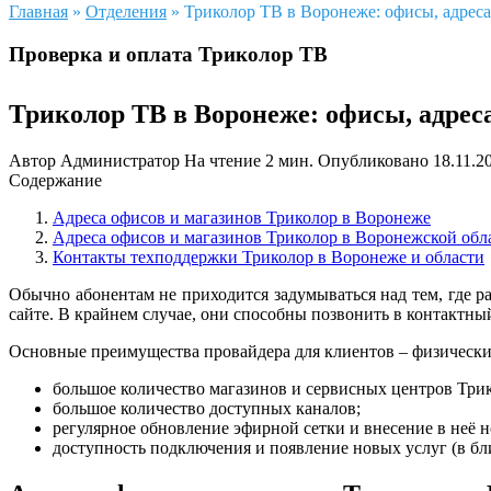
Главная
»
Отделения
»
Триколор ТВ в Воронеже: офисы, адрес
Проверка и оплата Триколор ТВ
Триколор ТВ в Воронеже: офисы, адрес
Автор
Администратор
На чтение
2 мин.
Опубликовано
18.11.2
Содержание
Адреса офисов и магазинов Триколор в Воронеже
Адреса офисов и магазинов Триколор в Воронежской обл
Контакты техподдержки Триколор в Воронеже и области
Обычно абонентам не приходится задумываться над тем, где 
сайте. В крайнем случае, они способны позвонить в контактный
Основные преимущества провайдера для клиентов – физически
большое количество магазинов и сервисных центров Три
большое количество доступных каналов;
регулярное обновление эфирной сетки и внесение в неё н
доступность подключения и появление новых услуг (в бл