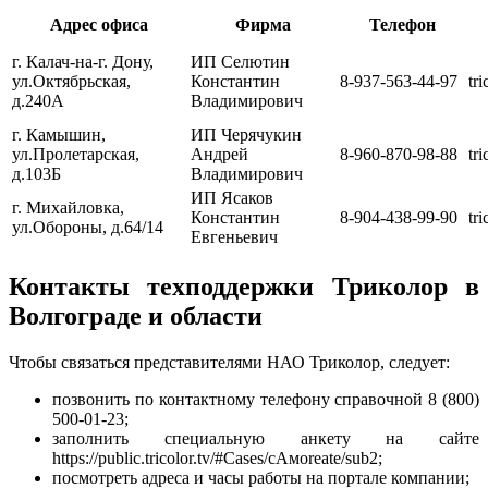
Адрес офиса
Фирма
Телефон
г. Калач-на-г. Дону,
ИП Селютин
ул.Октябрьская,
Константин
8-937-563-44-97
tri
д.240А
Владимирович
г. Камышин,
ИП Черячукин
ул.Пролетарская,
Андрей
8-960-870-98-88
tr
д.103Б
Владимирович
ИП Ясаков
г. Михайловка,
Константин
8-904-438-99-90
tr
ул.Обороны, д.64/14
Евгеньевич
Контакты техподдержки Триколор в
Волгограде и области
Чтобы связаться представителями НАО Триколор, следует:
позвонить по контактному телефону справочной 8 (800)
500-01-23;
заполнить специальную анкету на сайте
https://public.tricolor.tv/#Cases/cАмоreate/sub2;
посмотреть адреса и часы работы на портале компании;