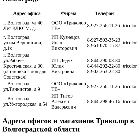
Адрес офиса
Фирма
Телефон
г. Волгоград, ул.40
ООО «Триколор
8-927-256-11-26
tricolo
Лет ВЛКСМ, д.1
ТВ»
г. Волгоград,
ИП Кузнецов
8-927-503-35-23
ул.им.Вершинина,
Иван
tricolo
8-961-070-15-87
д.1к
Викторович
г. Волгоград,
ул.Рабоче-
ИП Дедух
8-844-290-08-80
Крестьянская, д.30,
Юлия
8-844-292-22-80
tricolo
(остановка Площадь
Виктровна
8-902-363-22-80
Советская)
г. Волгоград,
ООО «Триколор
8-927-256-11-26
tricolo
ул.Танкистов, д.9
ТВ»
ИП Титов
г. Волгоград,
Алексей
8-844-298-46-16
tricolo
ул.Ужгородская, д.54
Валерьевич
Адреса офисов и магазинов Триколор в
Волгоградской области