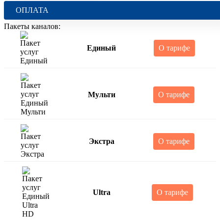
ОПЛАТА
Пакеты каналов:
Единый
О тарифе
Мульти
О тарифе
Экстра
О тарифе
Ultra
О тарифе