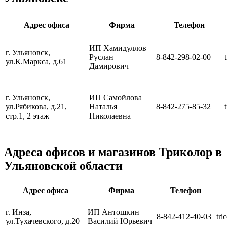
Адрес офиса
Фирма
Телефон
ИП Хамидуллов
г. Ульяновск,
Руслан
8-842-298-02-00
ул.К.Маркса, д.61
Дамирович
г. Ульяновск,
ИП Самойлова
ул.Рябикова, д.21,
Наталья
8-842-275-85-32
стр.1, 2 этаж
Николаевна
Адреса офисов и магазинов Триколор в
Ульяновской области
Адрес офиса
Фирма
Телефон
г. Инза,
ИП Антошкин
8-842-412-40-03
tri
ул.Тухачевского, д.20
Василий Юрьевич