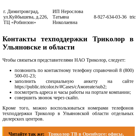
г. Димитровград,
ИП Нерослова
ул.Куйбышева, д.226,
Татьяна
8-927-634-03-36
tri
ТЦ «Робинзон»
Николаевна
Контакты техподдержки Триколор в
Ульяновске и области
Чтобы связаться представителями НАО Триколор, следует:
позвонить по контактному телефону справочной 8 (800)
500-01-23;
заполнить специальную анкету на сайте
https://public.tricolor.tv/#Cases/cАмоreate/sub2;
посмотреть адреса и часы работы на портале компании;
совершить звонок через скайп.
Кроме того, можно воспользоваться номерами телефонов
техподдержки Триколор в Ульяновской области отдельных
дилерских центров.
Читайте так же:
Триколор ТВ в Оренбурге: офисы,