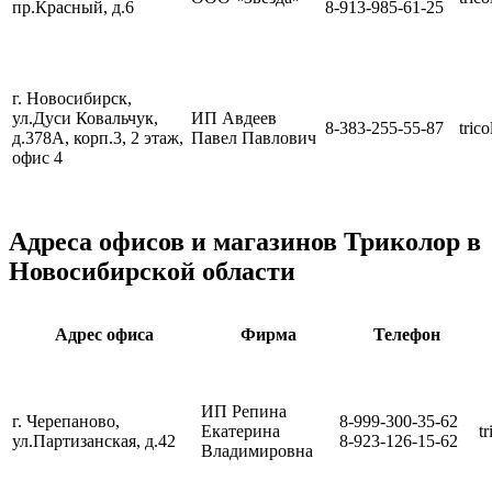
пр.Красный, д.6
8-913-985-61-25
г. Новосибирск,
ул.Дуси Ковальчук,
ИП Авдеев
8-383-255-55-87
trico
д.378А, корп.3, 2 этаж,
Павел Павлович
офис 4
Адреса офисов и магазинов Триколор в
Новосибирской области
Адрес офиса
Фирма
Телефон
ИП Репина
г. Черепаново,
8-999-300-35-62
Екатерина
t
ул.Партизанская, д.42
8-923-126-15-62
Владимировна