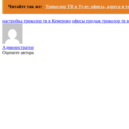
Читайте так же:
Триколор ТВ в Туле: офисы, адреса и 
настройка триколор тв в Кемерово
офисы продаж триколор тв 
Администратор
Оцените автора