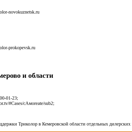
color-novokuznetsk.ru
color-prokopevsk.ru
ерово и области
00-01-23;
or.tv/#Cases/cАмоreate/sub2;
ддержки Триколор в Кемеровской области отдельных дилерских 