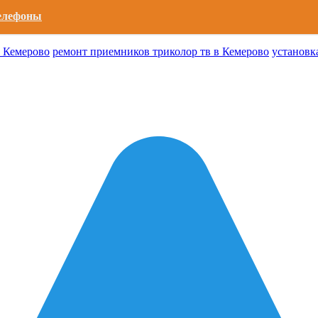
телефоны
в Кемерово
ремонт приемников триколор тв в Кемерово
установк