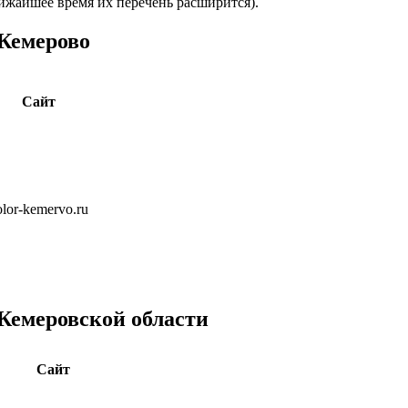
ижайшее время их перечень расширится).
 Кемерово
Сайт
color-kemervo.ru
 Кемеровской области
Сайт