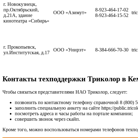
г. Новокузнецк,
пр.Октябрьский,
8-923-464-17-02
ООО «Азимут»
tri
д.21А, здание
8-923-464-15-52
кинотеатра «Сибирь»
г. Прокопьевск,
ООО «Унирэт»
8-384-666-70-30
tri
ул.Институтская, д.17
Контакты техподдержки Триколор в Кем
Чтобы связаться представителями НАО Триколор, следует:
позвонить по контактному телефону справочной 8 (800) 5
заполнить специальную анкету на сайте https://public.tricol
посмотреть адреса и часы работы на портале компании;
совершить звонок через скайп.
Кроме того, можно воспользоваться номерами телефонов техпо