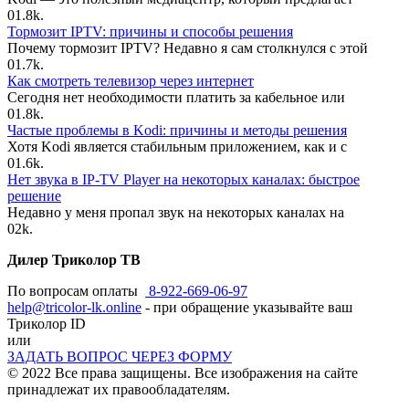
0
1.8k.
Тормозит IPTV: причины и способы решения
Почему тормозит IPTV? Недавно я сам столкнулся с этой
0
1.7k.
Как смотреть телевизор через интернет
Сегодня нет необходимости платить за кабельное или
0
1.8k.
Частые проблемы в Kodi: причины и методы решения
Хотя Kodi является стабильным приложением, как и с
0
1.6k.
Нет звука в IP-TV Player на некоторых каналах: быстрое
решение
Недавно у меня пропал звук на некоторых каналах на
0
2k.
Дилер Триколор ТВ
По вопросам оплаты
8-922-669-06-97
help@tricolor-lk.online
- при обращение указывайте ваш
Триколор ID
или
ЗАДАТЬ ВОПРОС ЧЕРЕЗ ФОРМУ
© 2022 Все права защищены. Все изображения на сайте
принадлежат их правообладателям.