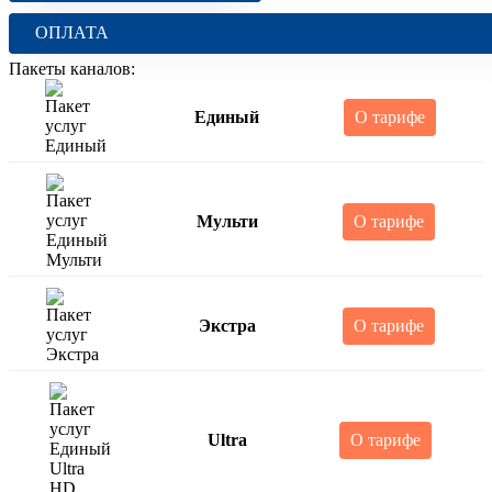
ОПЛАТА
Пакеты каналов:
Единый
О тарифе
Мульти
О тарифе
Экстра
О тарифе
Ultra
О тарифе